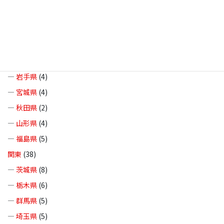
北海道・東北
(37)
—
北海道
(8)
—
青森県
(10)
—
岩手県
(4)
—
宮城県
(4)
—
秋田県
(2)
—
山形県
(4)
—
福島県
(5)
関東
(38)
—
茨城県
(8)
—
栃木県
(6)
—
群馬県
(5)
—
埼玉県
(5)