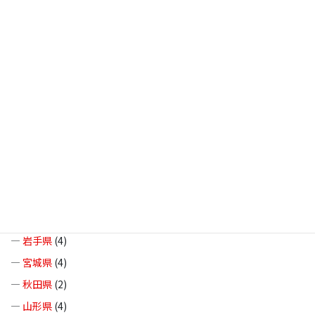
一般リサイクルショップ
(3)
その他のホビーショップ
(0)
アミューズメントスポット
(19)
その他のお宝スポット
(0)
エリア
北海道・東北
(37)
—
北海道
(8)
—
青森県
(10)
—
岩手県
(4)
—
宮城県
(4)
—
秋田県
(2)
—
山形県
(4)