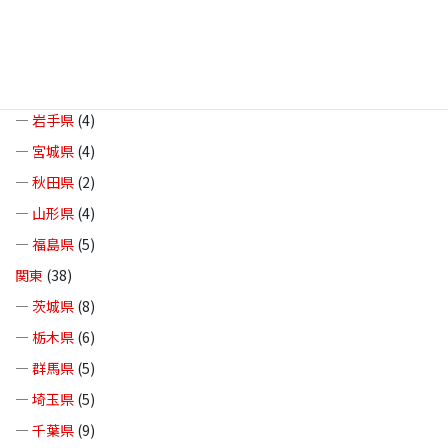
北海道・東北
(37)
—
北海道
(8)
—
青森県
(10)
—
岩手県
(4)
—
宮城県
(4)
—
秋田県
(2)
—
山形県
(4)
—
福島県
(5)
関東
(38)
—
茨城県
(8)
—
栃木県
(6)
—
群馬県
(5)
—
埼玉県
(5)
—
千葉県
(9)